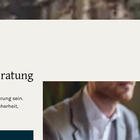
eratung
erung sein.
herheit,