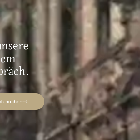
unsere
nem
präch.
ch buchen